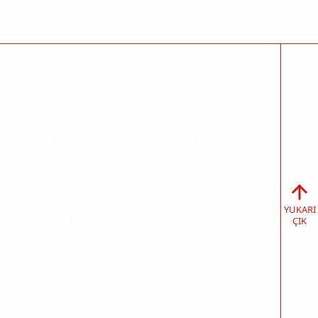
info@evkap.com
Sektörde 65. yılını kutlayan firmamız 1949
yılında Kastamonu'da kurulmuş olup yarım
asırlık tecrübesiyle müşterilerine kaliteli
ürünleri uygun fiyat seçenekleri ile
sunmaktadır. Kastamonu'da küçük bir
atölye olarak faaliyete başlayan EVKAP,
toplam 6.500 m2 kapalı alan olmak üzere
toplam 15.000 m2 üretim alanına sahip 115
YUKARI
çalışanı ve personeli ile sektörün en büyük
ÇIK
firmalarından biri haline gelmiştir. Yurt
içinde ve yurt dışında birçok bayi ve satış
noktasında yüzbinlerce kapı üretip satan
EVKAP, ayda 10.000'in üzerinde kapı seti
kapasiteli entegre bir tesis olarak faaliyet
göstermektedir.