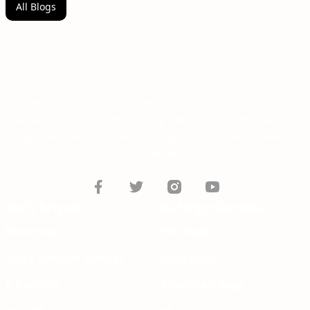
All Blogs
Sektörde 75. yılını kutlayan firmamız 1949 yılında
Kastamonu'da kurulmuş olup yarım asırlık tecrübesiyle
müşterilerine kaliteli ürünleri uygun fiyat seçenekleri ile
sunmaktadır.
Hızlı Erişim
Kategorilerimiz
Kurumsal
PVC Kapı
Sıkça Sorulan Sorular
Lake Kapı
E-Katalog
Amerikan Kapı