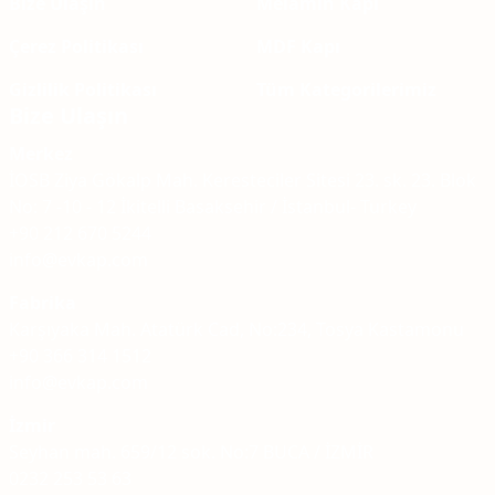
Bize Ulaşın
Melamin Kapı
Çerez Politikası
MDF Kapı
Gizlilik Politikası
Tüm Kategorilerimiz
Bize Ulaşın
Merkez
İOSB Ziya Gökalp Mah. Keresteciler Sitesi 23. sk. 23. Blok
No: 7 -10 - 12 İkitelli Basaksehir / İstanbul- Turkey
+90 212 670 5244
info@evkap.com
Fabrika
Karşıyaka Mah. Atatürk Cad, No:234, Tosya Kastamonu
+90 366 314 1512
info@evkap.com
İzmir
Seyhan mah. 659/12 sok. No:7 BUCA / İZMİR
0232 253 53 63