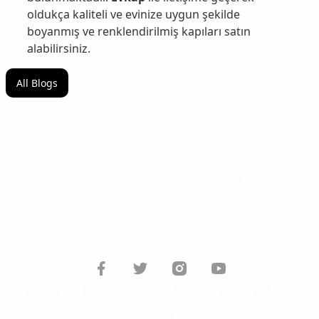
oldukça kaliteli ve evinize uygun şekilde
boyanmış ve renklendirilmiş kapıları satın
alabilirsiniz.
All Blogs
Sektörde 75. yılını kutlayan firmamız 1949 yılında
Kastamonu'da kurulmuş olup yarım asırlık tecrübesiyle
müşterilerine kaliteli ürünleri uygun fiyat seçenekleri ile
sunmaktadır.
Hızlı Erişim
Kategorilerimiz
Kurumsal
PVC Kapı