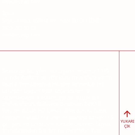
info@evkap.com
İzmir
Seyhan mah. 659/12 sok. No:7 BUCA / İZMİR
0232 253 53 63
info@evkap.com
Sektörde 65. yılını kutlayan firmamız 1949
yılında Kastamonu'da kurulmuş olup yarım
asırlık tecrübesiyle müşterilerine kaliteli
ürünleri uygun fiyat seçenekleri ile
sunmaktadır. Kastamonu'da küçük bir
atölye olarak faaliyete başlayan EVKAP,
toplam 6.500 m2 kapalı alan olmak üzere
toplam 15.000 m2 üretim alanına sahip 115
YUKARI
çalışanı ve personeli ile sektörün en büyük
ÇIK
firmalarından biri haline gelmiştir. Yurt