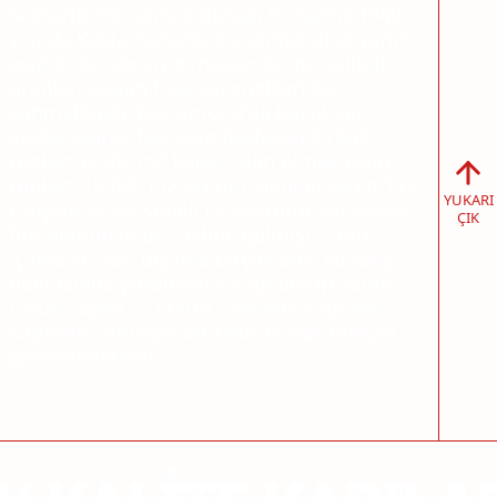
Sektörde 65. yılını kutlayan firmamız 1949
yılında Kastamonu'da kurulmuş olup yarım
asırlık tecrübesiyle müşterilerine kaliteli
ürünleri uygun fiyat seçenekleri ile
sunmaktadır. Kastamonu'da küçük bir
atölye olarak faaliyete başlayan EVKAP,
toplam 6.500 m2 kapalı alan olmak üzere
toplam 15.000 m2 üretim alanına sahip 115
YUKARI
çalışanı ve personeli ile sektörün en büyük
ÇIK
firmalarından biri haline gelmiştir. Yurt
içinde ve yurt dışında birçok bayi ve satış
noktasında yüzbinlerce kapı üretip satan
EVKAP, ayda 10.000'in üzerinde kapı seti
kapasiteli entegre bir tesis olarak faaliyet
göstermektedir.