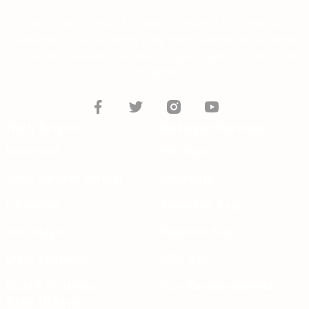
Sektörde 75. yılını kutlayan firmamız 1949 yılında
Kastamonu'da kurulmuş olup yarım asırlık tecrübesiyle
müşterilerine kaliteli ürünleri uygun fiyat seçenekleri ile
sunmaktadır.
Hızlı Erişim
Kategorilerimiz
Kurumsal
PVC Kapı
Sıkça Sorulan Sorular
Lake Kapı
E-Katalog
Amerikan Kapı
Bize Ulaşın
Melamin Kapı
Çerez Politikası
MDF Kapı
Gizlilik Politikası
Tüm Kategorilerimiz
Bize Ulaşın