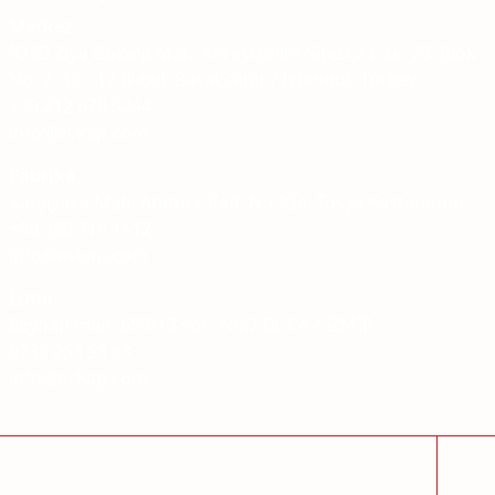
Merkez
İOSB Ziya Gökalp Mah. Keresteciler Sitesi 23. sk. 23. Blok
No: 7 -10 - 12 İkitelli Basaksehir / İstanbul- Turkey
+90 212 670 5244
info@evkap.com
Fabrika
Karşıyaka Mah. Atatürk Cad, No:234, Tosya Kastamonu
+90 366 314 1512
info@evkap.com
İzmir
Seyhan mah. 659/12 sok. No:7 BUCA / İZMİR
0232 253 53 63
info@evkap.com