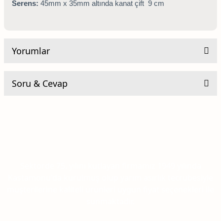
Serens:
45mm x 35mm altında kanat çift 9 cm
Yorumlar
Soru & Cevap
Be the first to comment on this product!
Yorum Yaz
Ürün hakkında henüz soru sorulmamış.
Soru Sor
Sektörde 75. yılını kutlayan firmamız 1949 yılında
Kastamonu'da kurulmuş olup yarım asırlık tecrübesiyle
müşterilerine kaliteli ürünleri uygun fiyat seçenekleri ile
sunmaktadır.