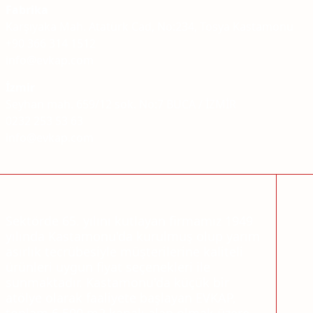
Fabrika
Karşıyaka Mah. Atatürk Cad, No:234, Tosya Kastamonu
+90 366 314 1512
info@evkap.com
İzmir
Seyhan mah. 659/12 sok. No:7 BUCA / İZMİR
0232 253 53 63
info@evkap.com
Sektörde 65. yılını kutlayan firmamız 1949
yılında Kastamonu'da kurulmuş olup yarım
asırlık tecrübesiyle müşterilerine kaliteli
ürünleri uygun fiyat seçenekleri ile
sunmaktadır. Kastamonu'da küçük bir
atölye olarak faaliyete başlayan EVKAP,