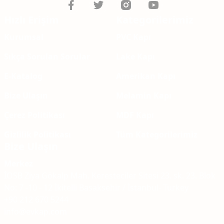
Hızlı Erişim
Kategorilerimiz
Kurumsal
PVC Kapı
Sıkça Sorulan Sorular
Lake Kapı
E-Katalog
Amerikan Kapı
Bize Ulaşın
Melamin Kapı
Çerez Politikası
MDF Kapı
Gizlilik Politikası
Tüm Kategorilerimiz
Bize Ulaşın
Merkez
İOSB Ziya Gökalp Mah. Keresteciler Sitesi 23. sk. 23. Blok
No: 7 -10 - 12 İkitelli Basaksehir / İstanbul- Turkey
+90 212 670 5244
info@evkap.com