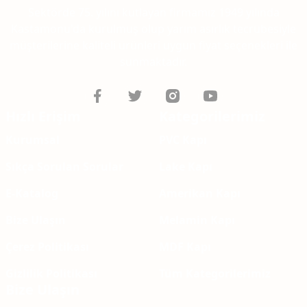
Sektörde 75. yılını kutlayan firmamız 1949 yılında
Kastamonu'da kurulmuş olup yarım asırlık tecrübesiyle
müşterilerine kaliteli ürünleri uygun fiyat seçenekleri ile
sunmaktadır.
Hızlı Erişim
Kategorilerimiz
Kurumsal
PVC Kapı
Sıkça Sorulan Sorular
Lake Kapı
E-Katalog
Amerikan Kapı
Bize Ulaşın
Melamin Kapı
Çerez Politikası
MDF Kapı
Gizlilik Politikası
Tüm Kategorilerimiz
Bize Ulaşın