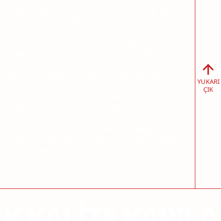
yılında Kastamonu'da kurulmuş olup yarım
asırlık tecrübesiyle müşterilerine kaliteli
ürünleri uygun fiyat seçenekleri ile
sunmaktadır. Kastamonu'da küçük bir
atölye olarak faaliyete başlayan EVKAP,
toplam 6.500 m2 kapalı alan olmak üzere
toplam 15.000 m2 üretim alanına sahip 115
YUKARI
çalışanı ve personeli ile sektörün en büyük
ÇIK
firmalarından biri haline gelmiştir. Yurt
içinde ve yurt dışında birçok bayi ve satış
noktasında yüzbinlerce kapı üretip satan
EVKAP, ayda 10.000'in üzerinde kapı seti
kapasiteli entegre bir tesis olarak faaliyet
göstermektedir.
K KALITE KAPILA