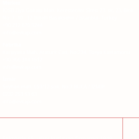
Merkez
İOSB Ziya Gökalp Mah. Keresteciler Sitesi 23. sk. 23. Blok
No: 7 -10 - 12 İkitelli Basaksehir / İstanbul- Turkey
+90 212 670 5244
info@evkap.com
Fabrika
Karşıyaka Mah. Atatürk Cad, No:234, Tosya Kastamonu
+90 366 314 1512
info@evkap.com
İzmir
Seyhan mah. 659/12 sok. No:7 BUCA / İZMİR
0232 253 53 63
info@evkap.com
Sektörde 65. yılını kutlayan firmamız 1949