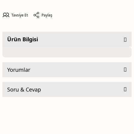
Tavsiye Et
Paylaş
Ürün Bilgisi
Yorumlar
Soru & Cevap
Be the first to comment on this product!
Yorum Yaz
Ürün hakkında henüz soru sorulmamış.
Soru Sor