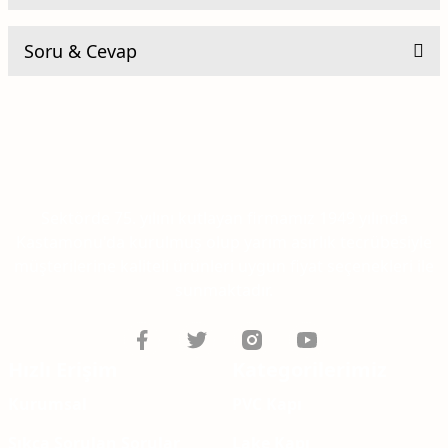
Soru & Cevap
Be the first to comment on this product!
Yorum Yaz
Ürün hakkında henüz soru sorulmamış.
Soru Sor
Sektörde 75. yılını kutlayan firmamız 1949 yılında
Kastamonu'da kurulmuş olup yarım asırlık tecrübesiyle
müşterilerine kaliteli ürünleri uygun fiyat seçenekleri ile
sunmaktadır.
Hızlı Erişim
Kategorilerimiz
Kurumsal
PVC Kapı
Sıkça Sorulan Sorular
Lake Kapı