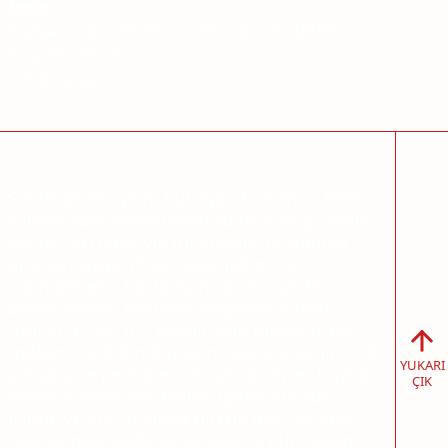
İzmir
Seyhan mah. 659/12 sok. No:7 BUCA / İZMİR
0232 253 53 63
info@evkap.com
Sektörde 65. yılını kutlayan firmamız 1949
yılında Kastamonu'da kurulmuş olup yarım
asırlık tecrübesiyle müşterilerine kaliteli
ürünleri uygun fiyat seçenekleri ile
sunmaktadır. Kastamonu'da küçük bir
atölye olarak faaliyete başlayan EVKAP,
toplam 6.500 m2 kapalı alan olmak üzere
toplam 15.000 m2 üretim alanına sahip 115
YUKARI
çalışanı ve personeli ile sektörün en büyük
ÇIK
firmalarından biri haline gelmiştir. Yurt
içinde ve yurt dışında birçok bayi ve satış
noktasında yüzbinlerce kapı üretip satan