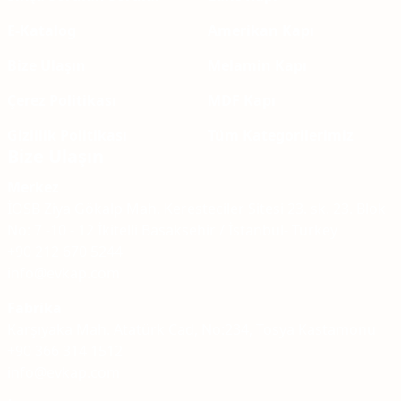
E-Katalog
Amerikan Kapı
Bize Ulaşın
Melamin Kapı
Çerez Politikası
MDF Kapı
Gizlilik Politikası
Tüm Kategorilerimiz
Bize Ulaşın
Merkez
İOSB Ziya Gökalp Mah. Keresteciler Sitesi 23. sk. 23. Blok
No: 7 -10 - 12 İkitelli Basaksehir / İstanbul- Turkey
+90 212 670 5244
info@evkap.com
Fabrika
Karşıyaka Mah. Atatürk Cad, No:234, Tosya Kastamonu
+90 366 314 1512
info@evkap.com