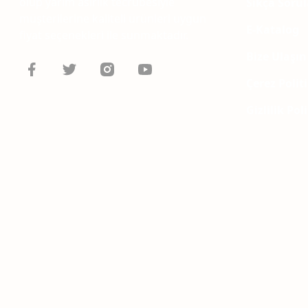
olup yarım asırlık tecrübesiyle
Sıkça Soru
müşterilerine kaliteli ürünleri uygun
E-Katalog
fiyat seçenekleri ile sunmaktadır.
Bize Ulaşın
Çerez Polit
Gizlilik Pol