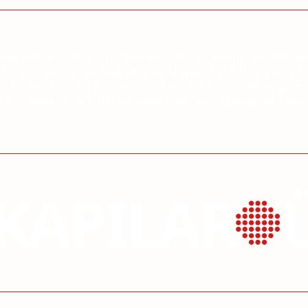
 Kastamonu'da kurulmuş olup yarım asırlık tecrübesiyl
bir atölye olarak faaliyete başlayan EVKAP, toplam 
ile sektörün en büyük firmalarından biri haline gelmişt
AP, ayda 10.000'in üzerinde kapı seti kapasiteli enteg
KAPILAR
Ü