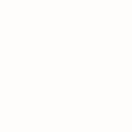
Sitesi 23. sk. 23. Blok No: 7 -10 - 12
İkitelli Basaksehir / İstanbul- Turkey
+90 212 670 5244
info@evkap.com
Fabrika
Karşıyaka Mah. Atatürk Cad, No:234,
Tosya Kastamonu
+90 366 314 1512
info@evkap.com
İzmir
Seyhan mah. 659/12 sok. No:7 BUCA /
İZMİR
0232 253 53 63
info@evkap.com