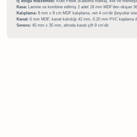
İç dolgu malzemesi:
Kraft Petek (Kadoma marka), kilit ve menteşe 
Kasa:
Lamine ve kombine edilmiş 2 adet 18 mm MDF’den oluşan 36 m
Kalıplama:
8 mm x 8 cm MDF kalıplama, net 4 cm’dir (boyutlar isteğe 
Kanat:
6 mm MDF, kanat kalınlığı 42 mm, 0.20 mm PVC kaplama ile 
Serens:
45 mm x 35 mm, altında kanat çift 9 cm’dir.
Hızlı Eri
Sektörde 75. yılını kutlayan firmamız
Kurumsal
1949 yılında Kastamonu'da kurulmuş