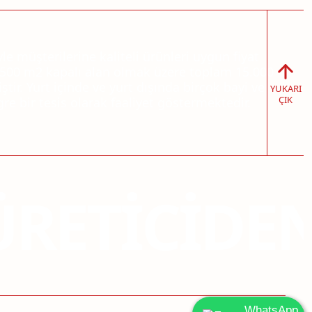
e müşterilerine kaliteli ürünleri uygun fiyat
6.500 m2 kapalı alan olmak üzere toplam 15.000
ir. Yurt içinde ve yurt dışında birçok bayi ve
YUKARI
ÇIK
re bir tesis olarak faaliyet göstermektedir.
RETICIDEN
WhatsApp