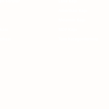
lan Sorular
Lake Kapı
Amerikan Kapı
Melamin Kapı
ikası
MDF Kapı
itikası
Tüm Kategorilerimiz