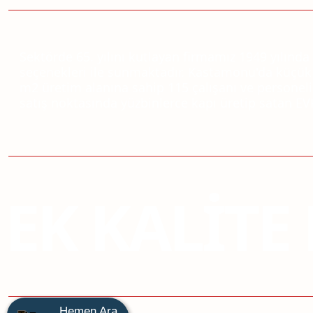
Sektörde 65. yılını kutlayan firmamız 1949 yılında
seçenekleri ile sunmaktadır. Kastamonu'da küçük 
m2 üretim alanına sahip 115 çalışanı ve personeli 
satış noktasında yüzbinlerce kapı üretip satan EVK
EK KALITE 
Hemen Ara