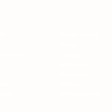
Yorum Yaz
Soru Sor
şim
Kategorilerimiz
PVC Kapı
lan Sorular
Lake Kapı
Amerikan Kapı
Melamin Kapı
ikası
MDF Kapı
itikası
Tüm Kategorilerimiz