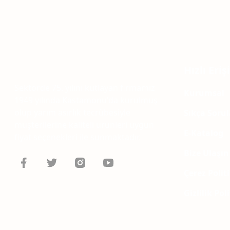
Hızlı Eri
Sektörde 75. yılını kutlayan firmamız
Kurumsal
1949 yılında Kastamonu'da kurulmuş
olup yarım asırlık tecrübesiyle
Sıkça Soru
müşterilerine kaliteli ürünleri uygun
E-Katalog
fiyat seçenekleri ile sunmaktadır.
Bize Ulaşın
Çerez Polit
Gizlilik Pol