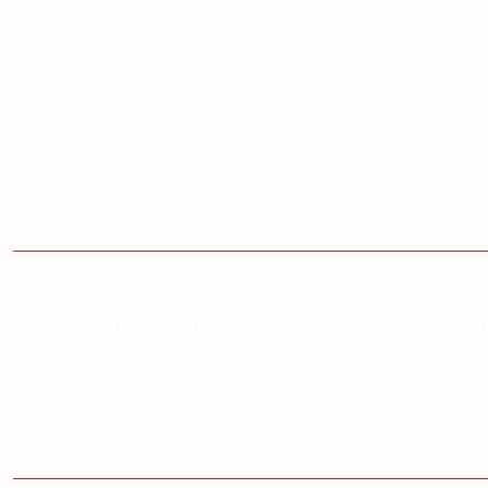
Sektörde 65. yılını kutlayan firmamız 1949 yılında
seçenekleri ile sunmaktadır. Kastamonu'da küçük 
m2 üretim alanına sahip 115 çalışanı ve personeli 
satış noktasında yüzbinlerce kapı üretip satan EVK