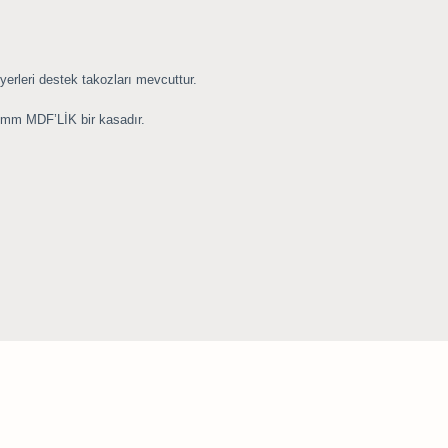
erleri destek takozları mevcuttur.
mm MDF’LİK bir kasadır.
Be the first to comment on this product!
Ürün hakkında henüz soru sorulmamış.