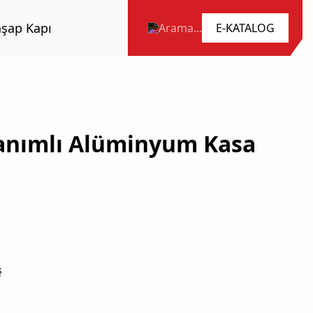
şap Kapı
Arama...
anımlı Alüminyum Kasa
ş