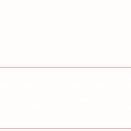
 Kastamonu'da kurulmuş olup yarım asırlık tecrübesiyl
bir atölye olarak faaliyete başlayan EVKAP, toplam 
ile sektörün en büyük firmalarından biri haline gelmişt
AP, ayda 10.000'in üzerinde kapı seti kapasiteli enteg