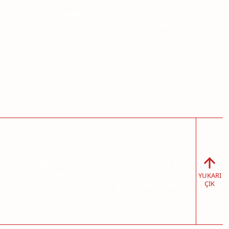
İzmir
Seyhan mah. 659/12 sok. No:7 BUCA /
İZMİR
0232 253 53 63
info@evkap.com
e müşterilerine kaliteli ürünleri uygun fiyat
6.500 m2 kapalı alan olmak üzere toplam 15.000
ir. Yurt içinde ve yurt dışında birçok bayi ve
YUKARI
ÇIK
re bir tesis olarak faaliyet göstermektedir.