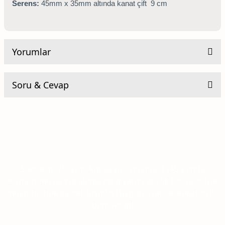
Serens:
45mm x 35mm altında kanat çift 9 cm
Yorumlar
Soru & Cevap
Be the first to comment on this product!
Yorum Yaz
Ürün hakkında henüz soru sorulmamış.
Soru Sor
Sektörde 75. yılını kutlayan firmamız 1949 yılında
Kastamonu'da kurulmuş olup yarım asırlık tecrübesiyle
müşterilerine kaliteli ürünleri uygun fiyat seçenekleri ile
sunmaktadır.