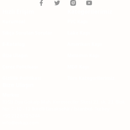
Hızlı Erişim
Kategorilerimiz
Kurumsal
PVC Kapı
Sıkça Sorulan Sorular
Lake Kapı
E-Katalog
Amerikan Kapı
Bize Ulaşın
Melamin Kapı
Çerez Politikası
MDF Kapı
Gizlilik Politikası
Tüm Kategorilerimiz
Bize Ulaşın
Merkez
İOSB Ziya Gökalp Mah. Keresteciler Sitesi 23. sk. 23. Blok
No: 7 -10 - 12 İkitelli Basaksehir / İstanbul- Turkey
+90 212 670 5244
info@evkap.com