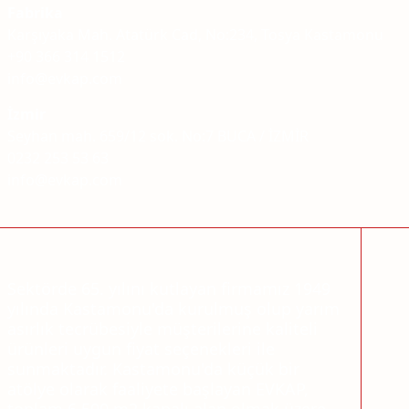
Fabrika
Karşıyaka Mah. Atatürk Cad, No:234, Tosya Kastamonu
+90 366 314 1512
info@evkap.com
İzmir
Seyhan mah. 659/12 sok. No:7 BUCA / İZMİR
0232 253 53 63
info@evkap.com
Sektörde 65. yılını kutlayan firmamız 1949
yılında Kastamonu'da kurulmuş olup yarım
asırlık tecrübesiyle müşterilerine kaliteli
ürünleri uygun fiyat seçenekleri ile
sunmaktadır. Kastamonu'da küçük bir
atölye olarak faaliyete başlayan EVKAP,