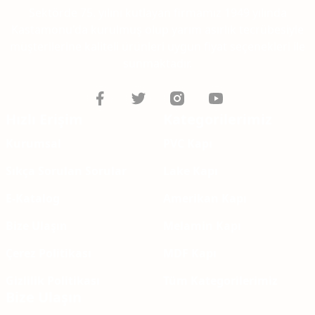
Sektörde 75. yılını kutlayan firmamız 1949 yılında
Kastamonu'da kurulmuş olup yarım asırlık tecrübesiyle
müşterilerine kaliteli ürünleri uygun fiyat seçenekleri ile
sunmaktadır.
Hızlı Erişim
Kategorilerimiz
Kurumsal
PVC Kapı
Sıkça Sorulan Sorular
Lake Kapı
E-Katalog
Amerikan Kapı
Bize Ulaşın
Melamin Kapı
Çerez Politikası
MDF Kapı
Gizlilik Politikası
Tüm Kategorilerimiz
Bize Ulaşın