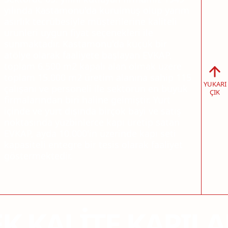
yılında Kastamonu'da kurulmuş olup yarım
asırlık tecrübesiyle müşterilerine kaliteli
ürünleri uygun fiyat seçenekleri ile
sunmaktadır. Kastamonu'da küçük bir
atölye olarak faaliyete başlayan EVKAP,
toplam 6.500 m2 kapalı alan olmak üzere
toplam 15.000 m2 üretim alanına sahip 115
YUKARI
çalışanı ve personeli ile sektörün en büyük
ÇIK
firmalarından biri haline gelmiştir. Yurt
içinde ve yurt dışında birçok bayi ve satış
noktasında yüzbinlerce kapı üretip satan
EVKAP, ayda 10.000'in üzerinde kapı seti
kapasiteli entegre bir tesis olarak faaliyet
göstermektedir.
K KALITE KAPILA