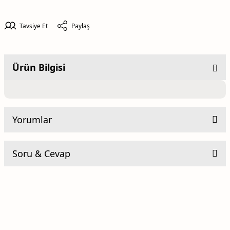
Tavsiye Et
Paylaş
Ürün Bilgisi
Yorumlar
Soru & Cevap
Be the first to comment on this product!
Yorum Yaz
Ürün hakkında henüz soru sorulmamış.
Soru Sor