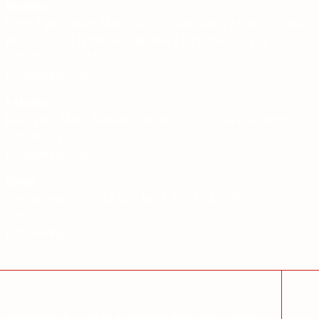
Merkez
İOSB Ziya Gökalp Mah. Keresteciler Sitesi 23. sk. 23. Blok
No: 7 -10 - 12 İkitelli Basaksehir / İstanbul- Turkey
+90 212 670 5244
info@evkap.com
Fabrika
Karşıyaka Mah. Atatürk Cad, No:234, Tosya Kastamonu
+90 366 314 1512
info@evkap.com
İzmir
Seyhan mah. 659/12 sok. No:7 BUCA / İZMİR
0232 253 53 63
info@evkap.com
Sektörde 65. yılını kutlayan firmamız 1949