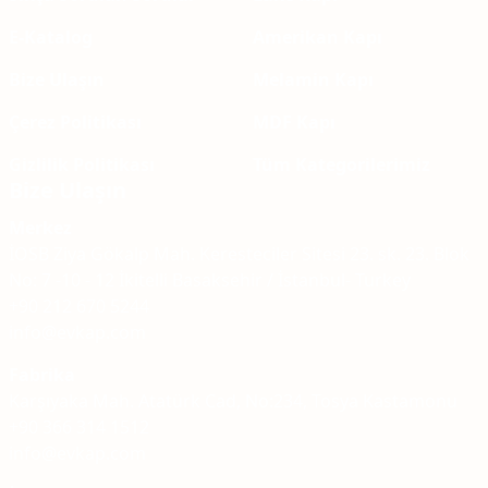
E-Katalog
Amerikan Kapı
Bize Ulaşın
Melamin Kapı
Çerez Politikası
MDF Kapı
Gizlilik Politikası
Tüm Kategorilerimiz
Bize Ulaşın
Merkez
İOSB Ziya Gökalp Mah. Keresteciler Sitesi 23. sk. 23. Blok
No: 7 -10 - 12 İkitelli Basaksehir / İstanbul- Turkey
+90 212 670 5244
info@evkap.com
Fabrika
Karşıyaka Mah. Atatürk Cad, No:234, Tosya Kastamonu
+90 366 314 1512
info@evkap.com