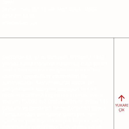
İzmir
Seyhan mah. 659/12 sok. No:7 BUCA / İZMİR
0232 253 53 63
info@evkap.com
Sektörde 65. yılını kutlayan firmamız 1949
yılında Kastamonu'da kurulmuş olup yarım
asırlık tecrübesiyle müşterilerine kaliteli
ürünleri uygun fiyat seçenekleri ile
sunmaktadır. Kastamonu'da küçük bir
atölye olarak faaliyete başlayan EVKAP,
toplam 6.500 m2 kapalı alan olmak üzere
toplam 15.000 m2 üretim alanına sahip 115
YUKARI
çalışanı ve personeli ile sektörün en büyük
ÇIK
firmalarından biri haline gelmiştir. Yurt
içinde ve yurt dışında birçok bayi ve satış
noktasında yüzbinlerce kapı üretip satan