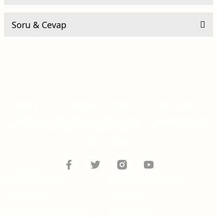
Soru & Cevap
Be the first to comment on this product!
Yorum Yaz
Ürün hakkında henüz soru sorulmamış.
Soru Sor
Sektörde 75. yılını kutlayan firmamız 1949 yılında
Kastamonu'da kurulmuş olup yarım asırlık tecrübesiyle
müşterilerine kaliteli ürünleri uygun fiyat seçenekleri ile
sunmaktadır.
Hızlı Erişim
Kategorilerimiz
Kurumsal
PVC Kapı
Sıkça Sorulan Sorular
Lake Kapı